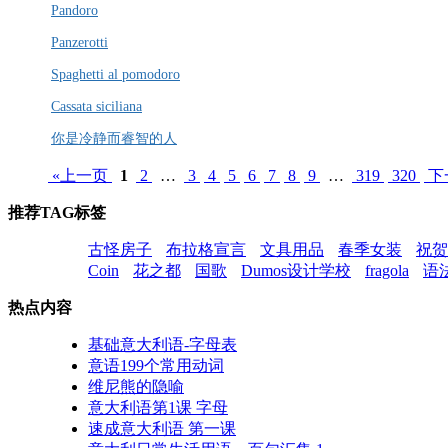
Pandoro
Panzerotti
Spaghetti al pomodoro
Cassata siciliana
你是冷静而睿智的人
«上一页
1
2
…
3
4
5
6
7
8
9
…
319
320
下
推荐TAG标签
古怪房子
布拉格宣言
文具用品
春季女装
祝贺
Coin
花之都
国歌
Dumos设计学校
fragola
语
热点内容
基础意大利语-字母表
意语199个常用动词
维尼熊的隐喻
意大利语第1课 字母
速成意大利语 第一课